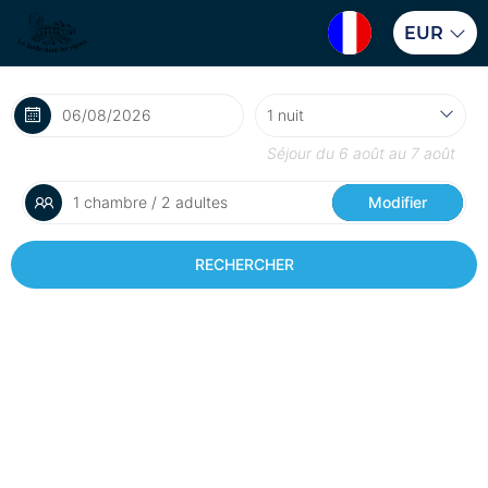
EUR
Séjour du
6 août
au
7 août
1 chambre / 2 adultes
Modifier