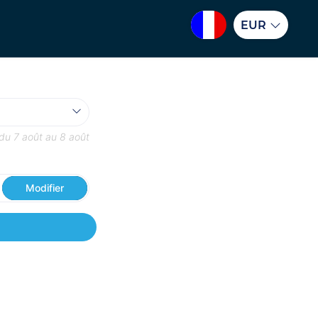
EUR
 du
7 août
au
8 août
Modifier